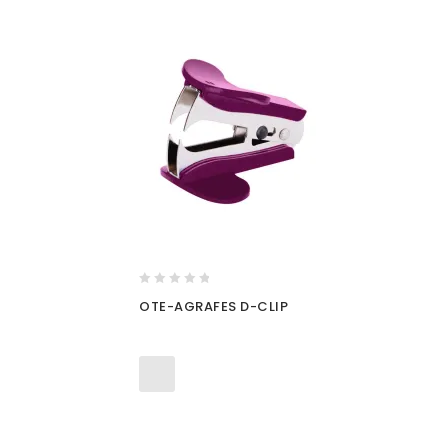
0
OTE-AGRAFES D-CLIP
out
of
5