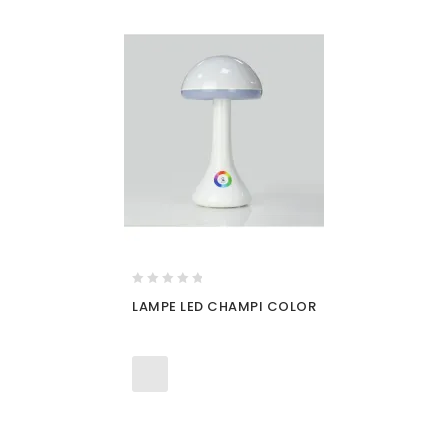
0
LAMPE LED CHAMPI COLOR
out
of
5