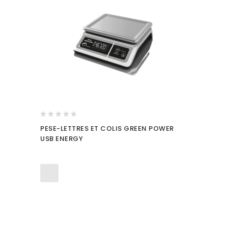
0
PESE-LETTRES ET COLIS GREEN POWER
out
USB ENERGY
of
5