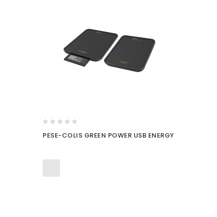
0
PESE-COLIS GREEN POWER USB ENERGY
out
of
5