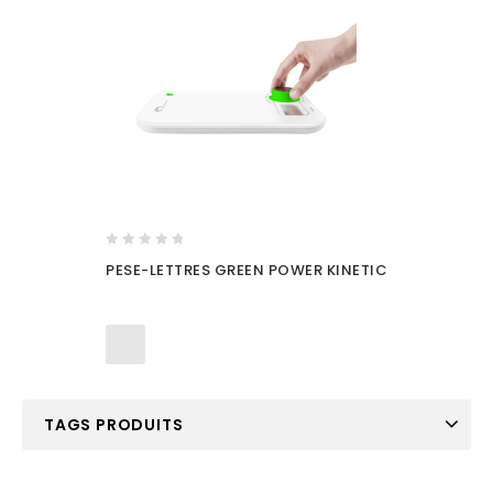
0
PESE-LETTRES GREEN POWER KINETIC
out
of
5
TAGS PRODUITS