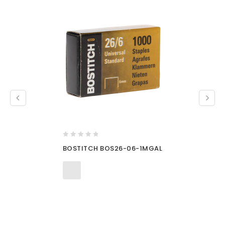
0
BOSTITCH BOS26-06-1MGAL
out
of
5