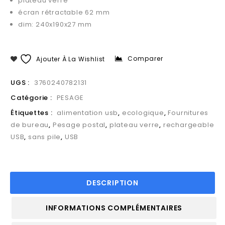
plateau verre
écran rétractable 62 mm
dim: 240x190x27 mm
Comparer
Ajouter À La Wishlist
UGS :
3760240782131
Catégorie :
PESAGE
Étiquettes :
alimentation usb
,
ecologique
,
Fournitures
de bureau
,
Pesage postal
,
plateau verre
,
rechargeable
USB
,
sans pile
,
USB
DESCRIPTION
INFORMATIONS COMPLÉMENTAIRES