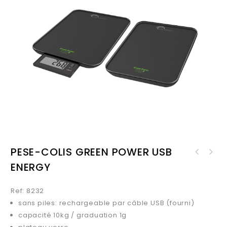
PESE-COLIS GREEN POWER USB
PESE-LETTRES ET COLIS GREEN
ENERGY
POWER USB ENERGY
Ref: 8232
sans piles: rechargeable par câble USB (fourni)
capacité 10kg / graduation 1g