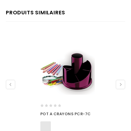
PRODUITS SIMILAIRES
0
POT A CRAYONS PCR-7C
out
of
5