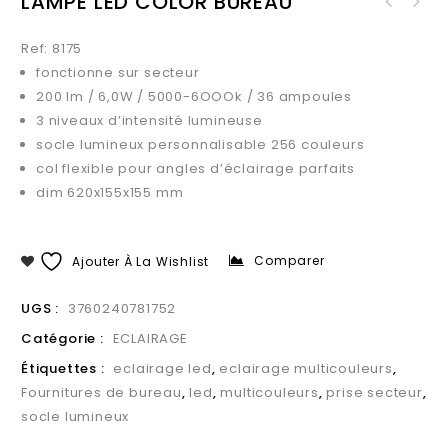
LAMPE LED COLOR BUREAU
Ref: 8175
fonctionne sur secteur
200 lm / 6,0W / 5000-6OOOk / 36 ampoules
3 niveaux d’intensité lumineuse
socle lumineux personnalisable 256 couleurs
col flexible pour angles d’éclairage parfaits
dim 620x155x155 mm
Comparer
Ajouter À La Wishlist
UGS :
3760240781752
Catégorie :
ECLAIRAGE
Étiquettes :
eclairage led
,
eclairage multicouleurs
,
Fournitures de bureau
,
led
,
multicouleurs
,
prise secteur
,
socle lumineux