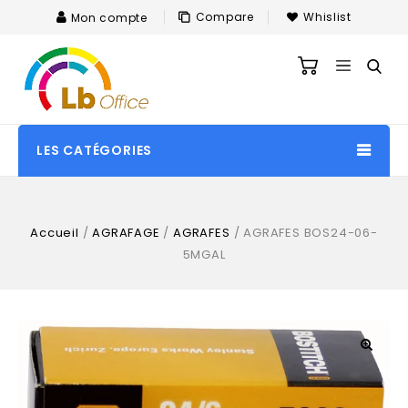
Compare
Whislist
Mon compte
LES CATÉGORIES
Accueil
/
AGRAFAGE
/
AGRAFES
/
AGRAFES BOS24-06-
5MGAL
🔍