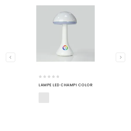
0
LAMPE LED CHAMPI COLOR
out
of
5